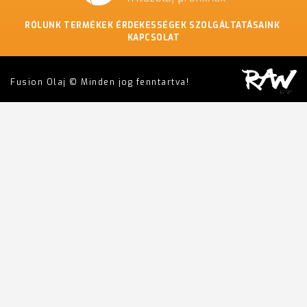
RÓLUNK
TERMÉKEK
ÉRDEKESSÉGEK
SZOLGÁLTATÁSAINK
KAPCSOLAT
Fusion Olaj © Minden jog fenntartva!