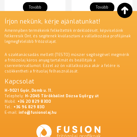
Tovább
Tovább
Írjon nekünk, kérje ajánlatunkat!
Amennyiben termékeink felkeltették érdeklődését, képviselőink
felkeresik Önt, és segítenek kiválasztani a vállalkozása profiljának
legmegfelelőbb fritőzolajat.
A szaktanácsadás mellett (TESTO) műszer segítségével megmérik
a fritőzolaj káros anyag tartalmát és beállítják a
csereintervallumot. Ezzel az ön vállalkozása akár a felére is
csökkentheti a frituolaj felhasználását.
Kapcsolat
H-9021 Győr, Domb u. 11.
Telephely:
H-2045 Törökbálint Dózsa György út
Mobil:
+36 20 829 8300
Tel.:
+36 96 829 830
E-mail:
info@fusionolaj.hu