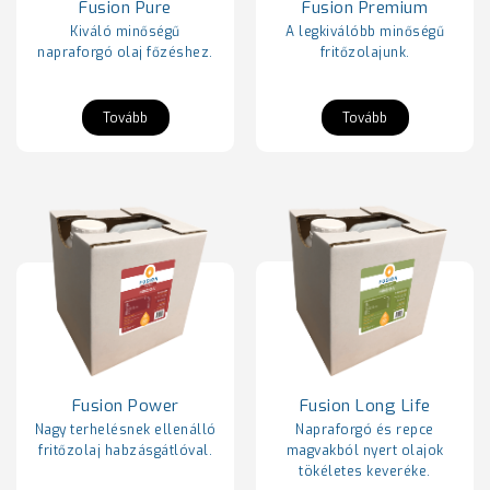
Fusion Pure
Fusion Premium
Kiváló minőségű
A legkiválóbb minőségű
napraforgó olaj főzéshez.
fritőzolajunk.
Tovább
Tovább
Fusion Long Life
Fusion Power
Napraforgó és repce
Nagy terhelésnek ellenálló
magvakból nyert olajok
fritőzolaj habzásgátlóval.
tökéletes keveréke.